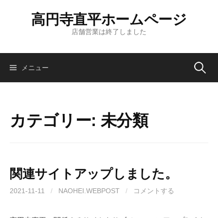
コ
高円寺直平ホームページ
ン
テ
店舗営業は終了しました
ン
ツ
へ
検
メニュー
ス
キ
索:
ッ
プ
カテゴリー:
未分類
関連サイトアップしました。
2021-11-11
/
NAOHEI.WEBPOST
/
コメントする