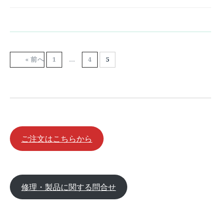
投
« 前へ
1
…
4
5
稿
の
ペ
ー
ジ
ご注文はこちらから
送
り
修理・製品に関する問合せ