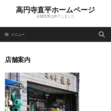
コ
高円寺直平ホームページ
ン
テ
店舗営業は終了しました
ン
ツ
へ
検
メニュー
ス
キ
索:
ッ
店舗案内
プ