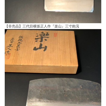
【非売品】三代目横坂正人作『楽山』三寸鉋刄