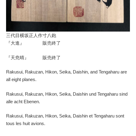
三代目横坂正人作寸八鉋
『大進』 販売終了
『天尭晴』 販売終了
Rakusui, Rakuzan, Hikon, Seika, Daishin, and Tengaharu are
all eight planes.
Rakusui, Rakuzan, Hikon, Seika, Daishin und Tengaharu sind
alle acht Ebenen.
Rakusui, Rakuzan, Hikon, Seika, Daishin et Tengaharu sont
tous les huit avions.