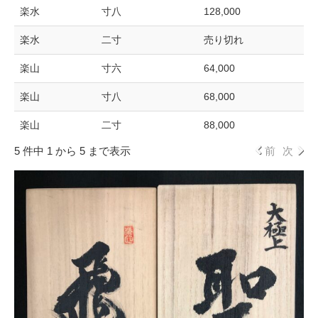
楽水
寸八
128,000
楽水
二寸
売り切れ
楽山
寸六
64,000
楽山
寸八
68,000
楽山
二寸
88,000
5 件中 1 から 5 まで表示
前
次