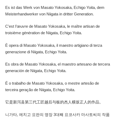
Es ist das Werk von Masato Yokosaka, Echigo Yoita, dem
Meisterhandwerker von Niigata in dritter Generation.
C’est l’œuvre de Masato Yokosaka, le maître artisan de
troisième génération de Niigata, Echigo Yoita.
È opera di Masato Yokosaka, il maestro artigiano di terza
generazione di Niigata, Echigo Yoita.
Es obra de Masato Yokosaka, el maestro artesano de tercera
generación de Niigata, Echigo Yoita.
É o trabalho de Masato Yokosaka, o mestre artesão de
terceira geração de Niigata, Echigo Yoita.
它是新泻县第三代工匠越后与板的杰人横坂正人的作品。
니가타, 에치고 요판의 명장 3대째 요코사카 마사토씨의 작품