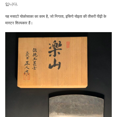
입니다.
यह मसाटो योकोसाका का काम है, जो निगाता, इचिगो योइता की तीसरी पीढ़ी के
मास्टर शिल्पकार हैं।