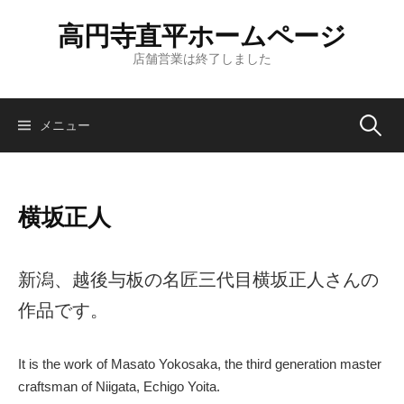
コ
高円寺直平ホームページ
ン
テ
店舗営業は終了しました
ン
ツ
へ
検
メニュー
ス
キ
索:
ッ
横坂正人
プ
新潟、越後与板の名匠三代目横坂正人さんの
作品です。
It is the work of Masato Yokosaka, the third generation master
craftsman of Niigata, Echigo Yoita.