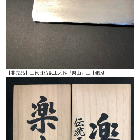
【非売品】三代目横坂正人作『楽山』三寸鉋刄